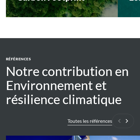
RÉFÉRENCES
Notre contribution en
Notre contribution en
Environnement et
Environnement et
résilience climatique
résilience climatique
Toutes les références
Précédan
Suiva
ESG
Environmental