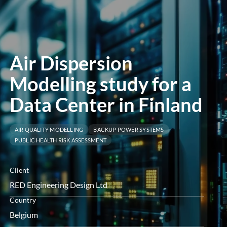
le
menu
Air Dispersion
Modelling study for a
Data Center in Finland
AIR QUALITY MODELLING
BACKUP POWER SYSTEMS
PUBLIC HEALTH RISK ASSESSMENT
Client
RED Engineering Design Ltd
Country
Belgium