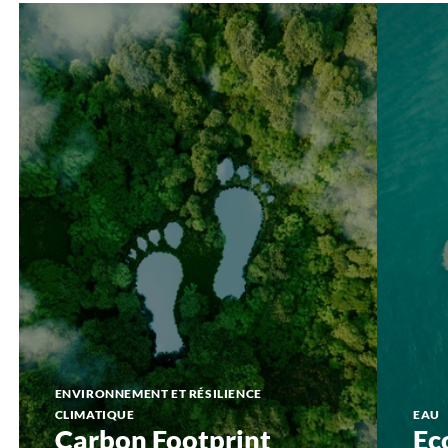
Carbon
EcoPAM
Footprint
ENVIRONNEMENT ET RÉSILIENCE
CLIMATIQUE
EAU
Carbon Footprint
Ec