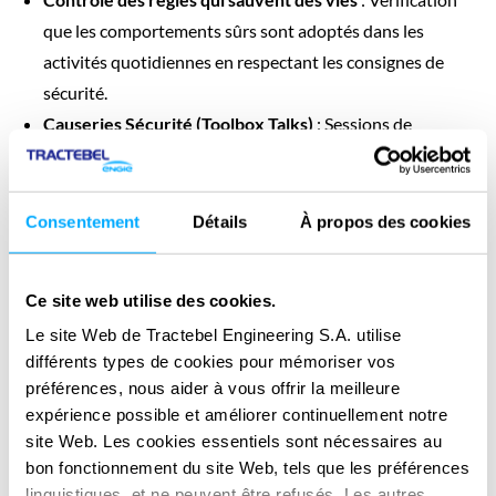
que les comportements sûrs sont adoptés dans les
activités quotidiennes en respectant les consignes de
sécurité.
Causeries Sécurité (Toolbox Talks)
: Sessions de
sensibilisation à la sécurité sur le lieu de travail pour
partager et discuter de manière ouverte et transparente
des sujets clés liés à la prévention des accidents graves
Consentement
Détails
À propos des cookies
ou mortels.
Revue de la performance sécurité
: Évaluations
Ce site web utilise des cookies.
régulières de la performance sécurité avec l’équipe projet,
Le site Web de Tractebel Engineering S.A. utilise
le management et le client pour garantir une attention
différents types de cookies pour mémoriser vos
constante aux risques majeurs.
préférences, nous aider à vous offrir la meilleure
Ces rituels managériaux visent à favoriser une
prise de
expérience possible et améliorer continuellement notre
conscience collective et continue
de l’importance cruciale
site Web. Les cookies essentiels sont nécessaires au
de la sécurité.
bon fonctionnement du site Web, tels que les préférences
linguistiques, et ne peuvent être refusés. Les autres