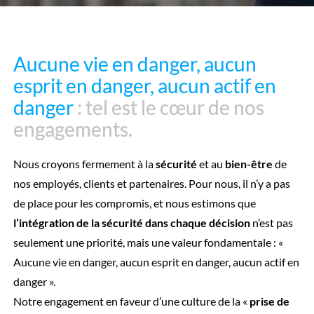
Aucune vie en danger, aucun
Aucune vie en danger, aucun
esprit en danger, aucun actif en
esprit en danger, aucun actif en
danger
danger
: tel est le cœur de nos
: tel est le cœur de nos
engagements.
engagements.
Nous croyons fermement à la
sécurité
et au
bien-être
de
nos employés, clients et partenaires. Pour nous, il n’y a pas
de place pour les compromis, et nous estimons que
l’intégration de la sécurité dans chaque décision
n’est pas
seulement une priorité, mais une valeur fondamentale : «
Aucune vie en danger, aucun esprit en danger, aucun actif en
danger ».
Notre engagement en faveur d’une culture de la «
prise de