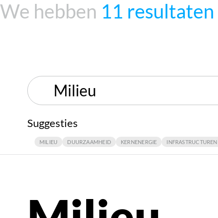
We hebben
11 resultaten
Suggesties
MILIEU
DUURZAAMHEID
KERNENERGIE
INFRASTRUCTUREN
Milieu