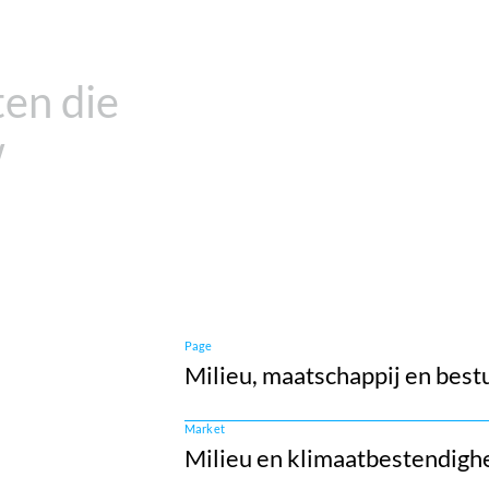
ten
die
w
Page
Milieu, maatschappij en best
Market
Milieu en klimaatbestendigh