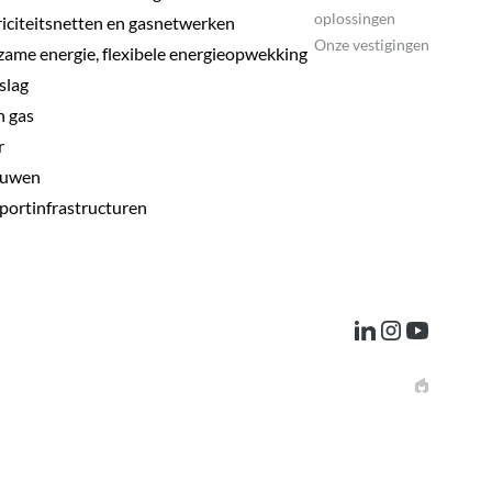
oplossingen
riciteitsnetten en gasnetwerken
Onze vestigingen
ame energie, flexibele energieopwekking
slag
 gas
r
uwen
portinfrastructuren
linkedin
instagram
youtube
EPIC
AGENCY