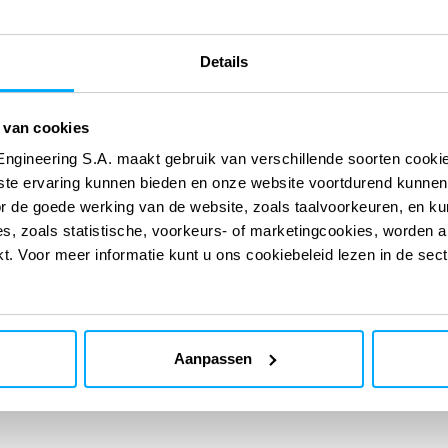
Market
Geomatica
Details
Market
 van cookies
Veldtoezicht en monitoring
Engineering S.A. maakt gebruik van verschillende soorten cook
Market
ste ervaring kunnen bieden en onze website voortdurend kunnen
Beoordeling en vergunningve
or de goede werking van de website, zoals taalvoorkeuren, en k
s, zoals statistische, voorkeurs- of marketingcookies, worden a
kt. Voor meer informatie kunt u ons cookiebeleid lezen in de sec
Aanpassen