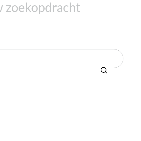
 zoekopdracht
openen
Zoeken