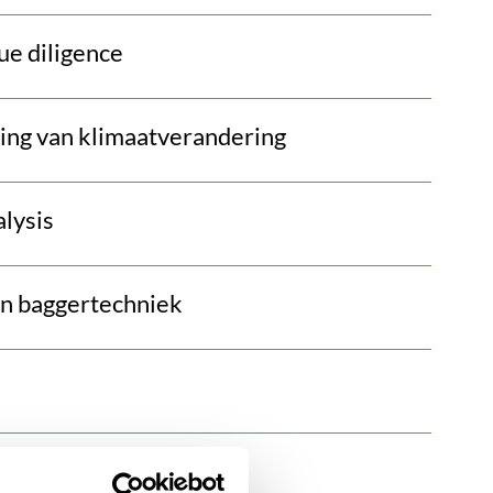
ue diligence
ing van klimaatverandering
alysis
n baggertechniek
elds