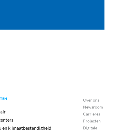
TEN
Over ons
Newsroom
air
Carrieres
enters
Projecten
u en klimaatbestendigheid
Digitale