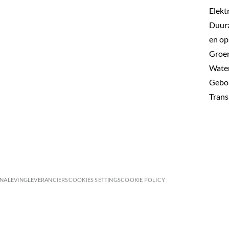
Elekt
Duurz
en op
Groen
Wate
Gebo
Trans
 NALEVING
LEVERANCIERS
COOKIES SETTINGS
COOKIE POLICY