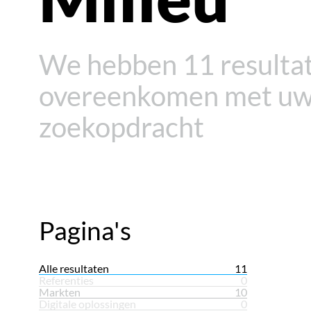
We hebben
11 resulta
overeenkomen met u
zoekopdracht
Pagina's
Alle resultaten
11
Referenties
0
Markten
10
Digitale oplossingen
0