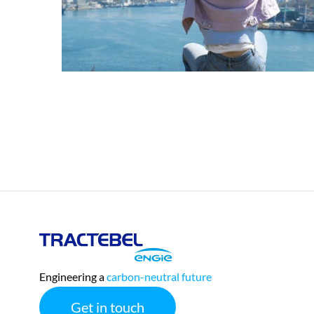
Tractebel
Engie
Engineering a
carbon-neutral future
Get in touch