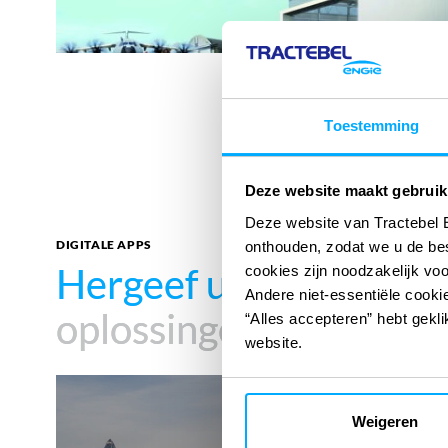
Toestemming
Deze website maakt gebruik
Deze website van Tractebel 
DIGITALE APPS
onthouden, zodat we u de be
Hergeef uw impact
Hergeef uw impact
met
met
cookies zijn noodzakelijk vo
Andere niet-essentiële cookie
oplossingen
oplossingen
“Alles accepteren” hebt gekli
website.
360°SCANS
Weigeren