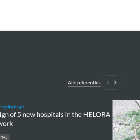
Alle referenties
Vorige
Volgende
n
Ringpark
 ongoing
België
Zuid
ign of 5 new hospitals in the HELORA
work
ITAL
tals