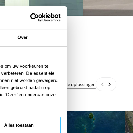
Over
ies om uw voorkeuren te
 verbeteren. De essentiële
unnen niet worden geweigerd.
Alle digitale oplossingen
lleen gebruikt nadat u op
Vorige
Volgende
tie ‘Over’ en onderaan onze
GeoPortal
Ur
Alles toestaan