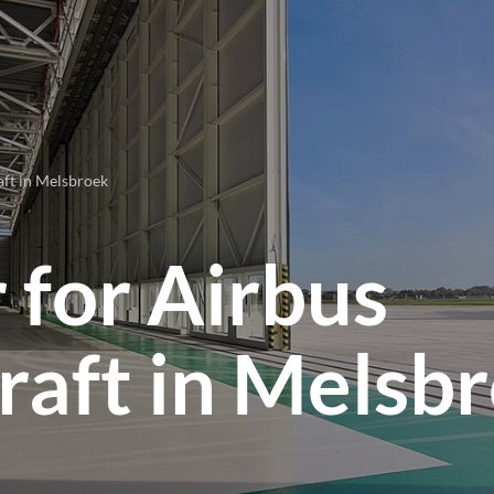
ft in Melsbroek
for Airbus
aft in Melsb