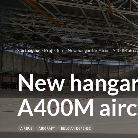
Startpagina
Projecten
New hangar for Airbus A400M aircra
New hangar 
A400M aircr
AIRBUS
AIRCRAFT
BELGIAN DEFENSE