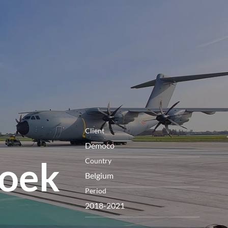
openen
Client
Democo
roek
Country
Belgium
Period
2018-2021