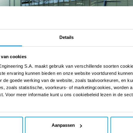
Details
 van cookies
Engineering S.A. maakt gebruik van verschillende soorten cook
ste ervaring kunnen bieden en onze website voortdurend kunnen
 onze digitale
 onze digitale
or de goede werking van de website, zoals taalvoorkeuren, en k
s, zoals statistische, voorkeurs- of marketingcookies, worden a
kt. Voor meer informatie kunt u ons cookiebeleid lezen in de sec
AutoCFD
Aanpassen