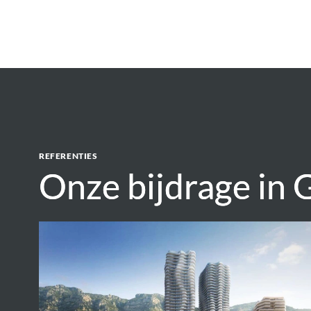
REFERENTIES
Onze bijdrage in
Onze bijdrage in
Real
Estate
Complex
Testimonio
2