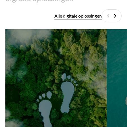
Alle digitale oplossingen
Vorige
Volge
Carbon
EcoPAM
Footprint