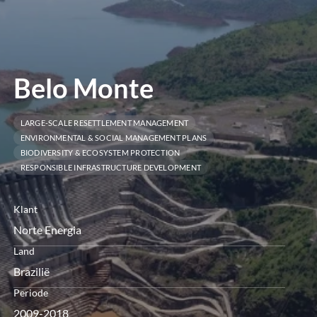
openen
Belo Monte
LARGE-SCALE RESETTLEMENT MANAGEMENT
ENVIRONMENTAL & SOCIAL MANAGEMENT PLANS
BIODIVERSITY & ECOSYSTEM PROTECTION
RESPONSIBLE INFRASTRUCTURE DEVELOPMENT
Klant
Norte Energia
Land
Brazilië
Periode
2009-2018