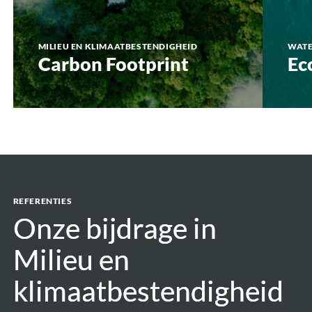
MILIEU EN KLIMAATBESTENDIGHEID
WAT
Carbon Footprint
Ec
REFERENTIES
Onze bijdrage in
Onze bijdrage in
Milieu en
Milieu en
klimaatbestendigheid
klimaatbestendigheid