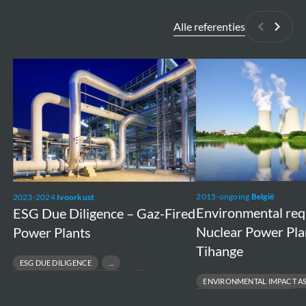
Alle referenties
Vorige
Volge
ESG
Environmental
Due
requirements
Diligence
Nuclear
–
Power
Gaz-
Plants
Fired
Doel
Power
and
2015-ongoing
België
2023-2024
Ivoorkust
Plants
Tihange
Environmental re
ESG Due Diligence – Gaz-Fired
Nuclear Power Pla
Power Plants
Tihange
ESG DUE DILIGENCE
RESPONSIBLE ASSET DIVESTMENT
ENVIRONMENTAL IMPACT A
RISK & COMPLIANCE ASSESSMENT
ENVIRONMENTAL PERMITTING
SUSTAINABLE FINANCE & TRANSACTIONS