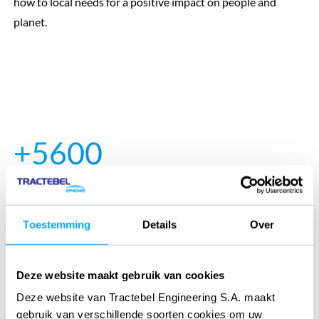
how to local needs for a positive impact on people and
planet.
+5600
passionate experts worldwide
Toestemming
Details
Over
+150
years of experience
Deze website maakt gebruik van cookies
Deze website van Tractebel Engineering S.A. maakt
gebruik van verschillende soorten cookies om uw