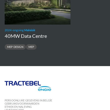
2024-ongoing
Maleisië
40MW Data Centre
MEP DESIGN
MEP
Tractebel
Engie
PERSOONLIJKE GEGEVENS IN BELGÏE
GEBRUIKSVOORWAARDEN
ETHIEK EN NALEVING
LEVERANCIERS