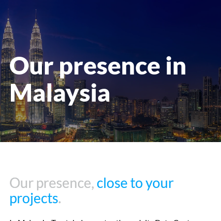
openen
Our presence in
Malaysia
Our presence,
Our presence,
close to your
close to your
projects
projects
.
.