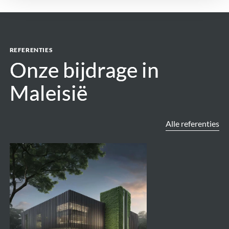
REFERENTIES
Onze bijdrage in
Onze bijdrage in
Maleisië
Maleisië
Alle referenties
40MW
Data
Centre