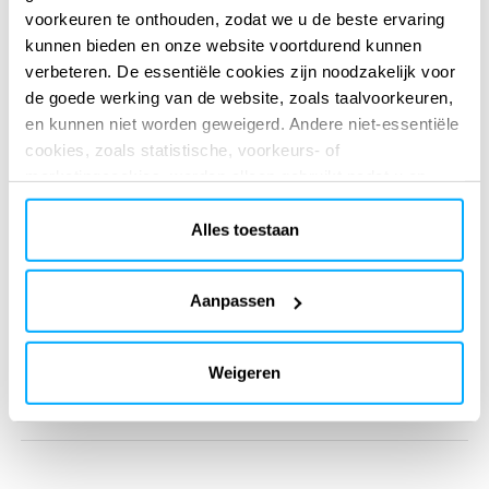
40
voorkeuren te onthouden, zodat we u de beste ervaring
kunnen bieden en onze website voortdurend kunnen
verbeteren. De essentiële cookies zijn noodzakelijk voor
presence in 40 countries
de goede werking van de website, zoals taalvoorkeuren,
en kunnen niet worden geweigerd. Andere niet-essentiële
cookies, zoals statistische, voorkeurs- of
marketingcookies, worden alleen gebruikt nadat u op
Our offices in
Our offices in
Malaysia
Malaysia
“Alles accepteren” hebt geklikt. Voor meer informatie kunt
u ons cookiebeleid lezen in de sectie ‘Over’ en onderaan
Kuala Lumpur
Alles toestaan
onze website.
RED Engineering Tractebel (Malaysia)
Sdn Bhd
Aanpassen
Unit B326, Block B, Spaces
Platinum Sentral, Jalan Stesen
Sentral 2, 50470 Kuala Lumpur,
Weigeren
Malaysia