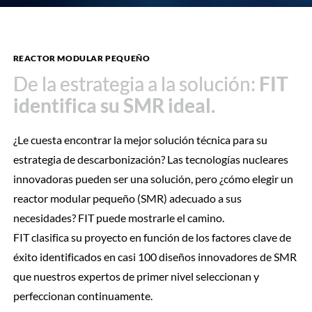
REACTOR MODULAR PEQUEÑO
De la estrategia a la solución:
De la estrategia a la solución:
FIT
FIT
identifica su SMR ideal.
identifica su SMR ideal.
¿Le cuesta encontrar la mejor solución técnica para su
estrategia de descarbonización? Las tecnologías nucleares
innovadoras pueden ser una solución, pero ¿cómo elegir un
reactor modular pequeño (SMR) adecuado a sus
necesidades? FIT puede mostrarle el camino.
FIT clasifica su proyecto en función de los factores clave de
éxito identificados en casi 100 diseños innovadores de SMR
que nuestros expertos de primer nivel seleccionan y
perfeccionan continuamente.