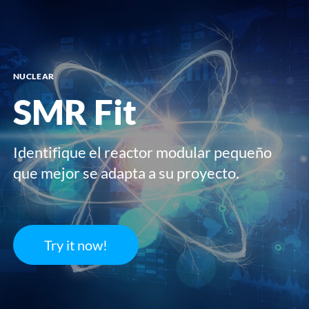
menú
NUCLEAR
SMR Fit
Identifique el reactor modular pequeño
que mejor se adapta a su proyecto.
Try it now!