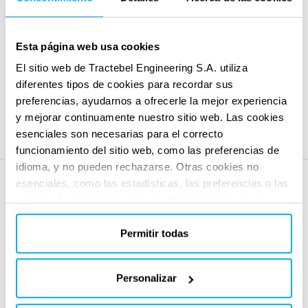
Equidad y financiación
Idoneidad para el propósito
Esta página web usa cookies
Apoyo geopolítico
FIT se puede personalizar para adaptarse a los objetivos
El sitio web de Tractebel Engineering S.A. utiliza
diferentes tipos de cookies para recordar sus
específicos de su organización, la estrategia de su proyecto y
preferencias, ayudarnos a ofrecerle la mejor experiencia
mucho más.
y mejorar continuamente nuestro sitio web. Las cookies
esenciales son necesarias para el correcto
funcionamiento del sitio web, como las preferencias de
idioma, y no pueden rechazarse. Otras cookies no
esenciales, como las estadísticas, las preferencias o las
cookies de marketing, solo se utilizarán después de que
haya hecho clic en «Aceptar todo». Para obtener más
información, lea nuestra política de cookies en la sección
Permitir todas
«Acerca de» y en la parte inferior de nuestro sitio web.
Personalizar