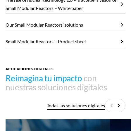
Small Modular Reactors – White paper
Our Small Modular Reactors’ solutions
Small Modular Reactors – Product sheet
APLICACIONES DIGITALES
Reimagina tu impacto
Reimagina tu impacto
con
con
nuestras soluciones digitales
nuestras soluciones digitales
Todas las soluciones digitales
Anterior
Siguie
SMR
SMR