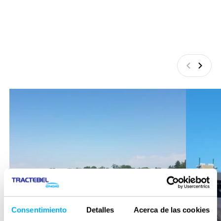
Anterior
Siguie
Consentimiento
Detalles
Acerca de las cookies