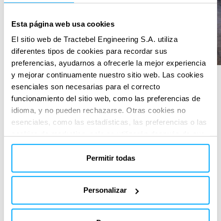
Esta página web usa cookies
El sitio web de Tractebel Engineering S.A. utiliza
diferentes tipos de cookies para recordar sus
preferencias, ayudarnos a ofrecerle la mejor experiencia
y mejorar continuamente nuestro sitio web. Las cookies
esenciales son necesarias para el correcto
funcionamiento del sitio web, como las preferencias de
SERVICIOS PRESTADOS
idioma, y no pueden rechazarse. Otras cookies no
Basic design
esenciales, como las estadísticas, las preferencias o las
cookies de marketing, solo se utilizarán después de que
haya hecho clic en «Aceptar todo». Para obtener más
información, lea nuestra política de cookies en la sección
Permitir todas
«Acerca de» y en la parte inferior de nuestro sitio web.
Personalizar
APLICACIONES DIGITALES