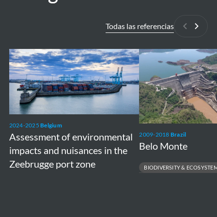
Todas las referencias
Anterior
Siguie
Assessment
Belo
of
Monte
environmental
impacts
and
nuisances
2024-2025
Belgium
Assessment of environmental
2009-2018
Brazil
in
Belo Monte
impacts and nuisances in the
the
Zeebrugge port zone
Zeebrugge
BIODIVERSITY & ECOSYSTE
port
LARGE-SCALE RESETTLEMENT M
RESPONSIBLE INFRASTRUCTURE 
zone
ENVIRONMENTAL & SOCIAL MAN