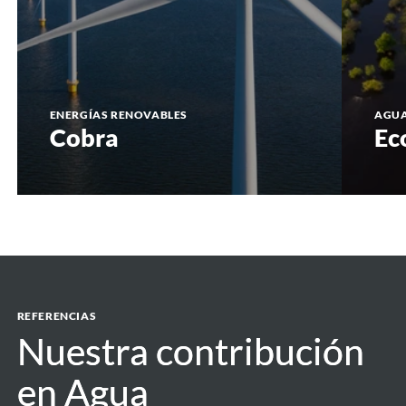
ENERGÍAS RENOVABLES
AGU
Cobra
Ec
REFERENCIAS
Nuestra contribución
Nuestra contribución
en Agua
en Agua