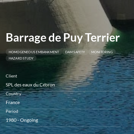
menú
Barrage de Puy Terrier
HOMOGENEOUS EMBANKMENT
DAM SAFETY
MONITORING
HAZARD STUDY
Client
SPL des eaux du Cébron
Country
France
Period
1980 - Ongoing