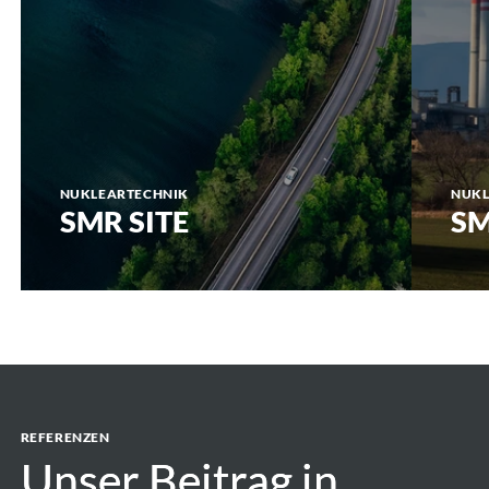
NUKLEARTECHNIK
NUKL
SMR SITE
SM
REFERENZEN
Unser Beitrag in
Unser Beitrag in