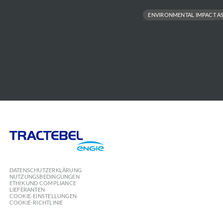
REGULATORY ACCEPTANCE & STAKEHOLDER SUPPORT
ENVIRONMENTAL IMPACT A
ENVIRONMENTAL PERMITTING
PROJECT FEASIBILITY TO EXECUT
REGULATORY COMPLIANCE
Tractebel
Engie
DATENSCHUTZERKLÄRUNG
NUTZUNGSBEDINGUNGEN
ETHIK UND COMPLIANCE
LIEFERANTEN
COOKIE-EINSTELLUNGEN
COOKIE-RICHTLINIE