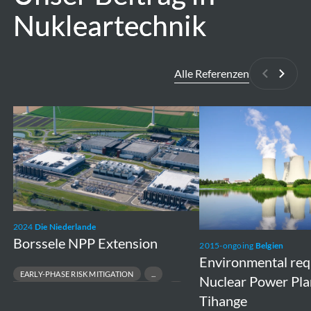
Nukleartechnik
Nukleartechnik
Alle Referenzen
Zurück
Weite
Borssele
Environmental
NPP
requirements
Extension
Nuclear
Power
Plants
Doel
2024
Die Niederlande
and
Borssele NPP Extension
2015-ongoing
Belgien
Tihange
Environmental re
EARLY-PHASE RISK MITIGATION
Nuclear Power Pla
ENVIRONMENTAL & PERMITTING STRATEGY
Tihange
NUCLEAR NEW-BUILD FEASIBILITY