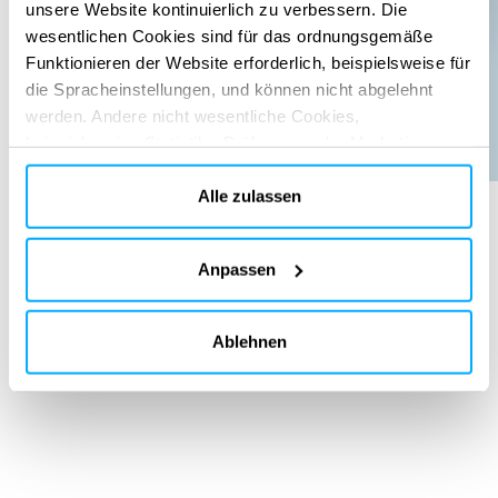
unsere Website kontinuierlich zu verbessern. Die
wesentlichen Cookies sind für das ordnungsgemäße
Funktionieren der Website erforderlich, beispielsweise für
die Spracheinstellungen, und können nicht abgelehnt
werden. Andere nicht wesentliche Cookies,
beispielsweise Statistik-, Präferenz- oder Marketing-
Cookies, werden nur verwendet, nachdem Sie auf „Alle
akzeptieren“ geklickt haben. Weitere Informationen finden
Alle zulassen
Sie in unserer Cookie-Richtlinie im Abschnitt „Über uns“
und am Ende unserer Website.
ERBRACHTE DIENSTLEISTUNGEN
Anpassen
Due diligence
Technical & regulatory consultancy
Waste Management
Basic design
Ablehnen