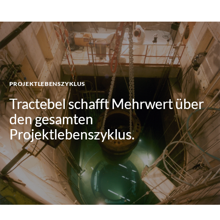
PROJEKTLEBENSZYKLUS
Tractebel schafft Mehrwert über
Tractebel schafft Mehrwert über
den gesamten
den gesamten
Projektlebenszyklus.
Projektlebenszyklus.