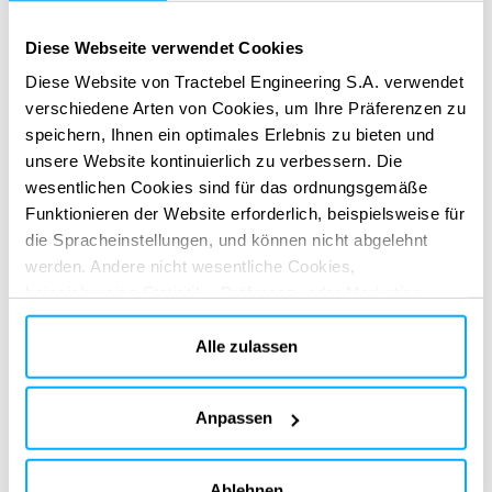
Diese Webseite verwendet Cookies
Diese Website von Tractebel Engineering S.A. verwendet
Unsere Referenzen
verschiedene Arten von Cookies, um Ihre Präferenzen zu
speichern, Ihnen ein optimales Erlebnis zu bieten und
unsere Website kontinuierlich zu verbessern. Die
wesentlichen Cookies sind für das ordnungsgemäße
Unsere Standorte
Funktionieren der Website erforderlich, beispielsweise für
die Spracheinstellungen, und können nicht abgelehnt
werden. Andere nicht wesentliche Cookies,
beispielsweise Statistik-, Präferenz- oder Marketing-
Cookies, werden nur verwendet, nachdem Sie auf „Alle
akzeptieren“ geklickt haben. Weitere Informationen finden
Alle zulassen
Sie in unserer Cookie-Richtlinie im Abschnitt „Über uns“
und am Ende unserer Website.
Anpassen
Ablehnen