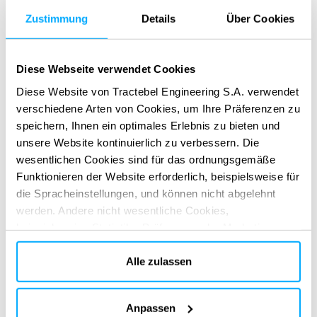
Zustimmung
Details
Über Cookies
Unser Mehrwert
Diese Webseite verwendet Cookies
Umfassendes internes Umwelt-Know-How
Diese Website von Tractebel Engineering S.A. verwendet
verschiedene Arten von Cookies, um Ihre Präferenzen zu
Aktive Überwachung technologischer und
speichern, Ihnen ein optimales Erlebnis zu bieten und
gesetzgeberischer Entwicklungen
unsere Website kontinuierlich zu verbessern. Die
wesentlichen Cookies sind für das ordnungsgemäße
Eine globale Präsenz, die Kontinuität bei
Funktionieren der Website erforderlich, beispielsweise für
Spezialisten, Prozessen und Tools von einem
die Spracheinstellungen, und können nicht abgelehnt
Projekt zum nächsten gewährleistet
werden. Andere nicht wesentliche Cookies,
beispielsweise Statistik-, Präferenz- oder Marketing-
Ein Team aus wegweisenden Experten, das sich
Cookies, werden nur verwendet, nachdem Sie auf „Alle
darauf spezialisiert hat, maßgeschneiderte
akzeptieren“ geklickt haben. Weitere Informationen finden
Alle zulassen
Lösungen für einzigartige Projekte der nächsten
Sie in unserer Cookie-Richtlinie im Abschnitt „Über uns“
Generation zu entwickeln
und am Ende unserer Website.
Anpassen