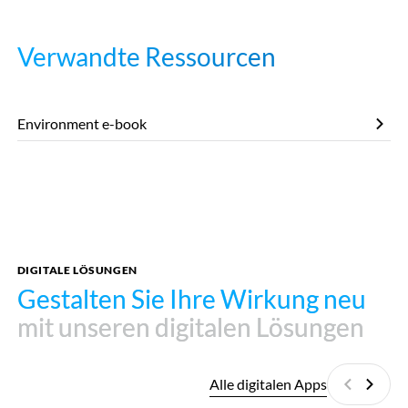
Verwandte Ressourcen
Environment e-book
DIGITALE LÖSUNGEN
Gestalten Sie Ihre Wirkung neu
Gestalten Sie Ihre Wirkung neu
mit unseren digitalen Lösungen
mit unseren digitalen Lösungen
Alle digitalen Apps
Zurück
Weite