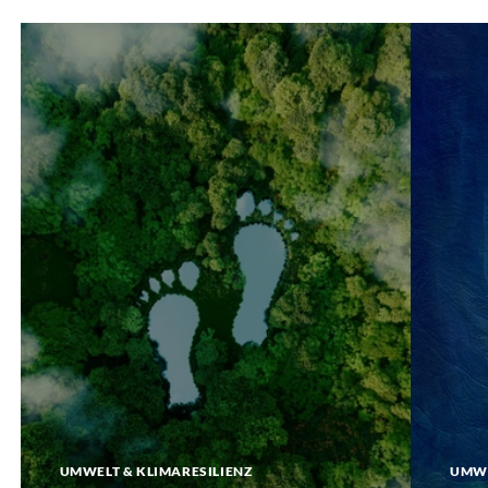
Carbon
GeoPorta
Footprint
UMWELT & KLIMARESILIENZ
UMWE