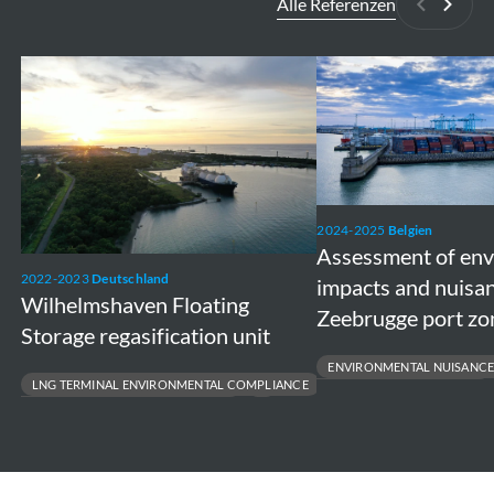
Alle Referenzen
Zurück
Weite
Wilhelmshaven
Assessment
Floating
of
Storage
environmental
regasification
impacts
unit
and
nuisances
2024-2025
Belgien
Assessment of en
in
2022-2023
Deutschland
impacts and nuisan
the
Wilhelmshaven Floating
Zeebrugge port zo
Zeebrugge
Storage regasification unit
port
ENVIRONMENTAL NUISANCE
zone
LNG TERMINAL ENVIRONMENTAL COMPLIANCE
PORT ENVIRONMENTAL IMPACT
MARINE ENVIRONMENTAL MONITORING
STAKEHOLDER DIALOGUE & POLI
OFFSHORE & COASTAL PERMITTING
SUSTAINABLE PORT DEVELOPMEN