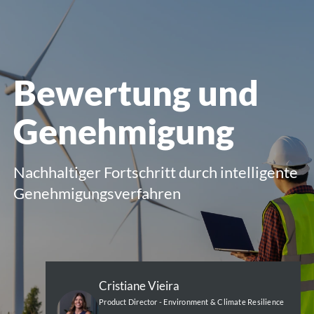
öffnen
Bewertung und
Genehmigung
Nachhaltiger Fortschritt durch intelligente
Genehmigungsverfahren
Cristiane Vieira
Product Director - Environment & Climate Resilience