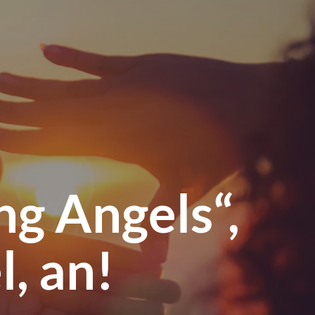
öffnen
ng Angels“,
, an!