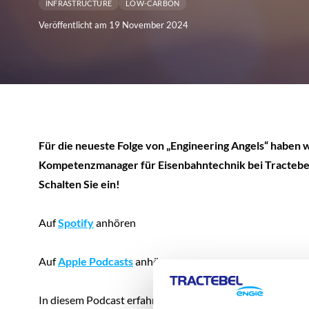
INFRASTRUCTURE
LOW-CARBON
Veröffentlicht am 19 November 2024
Für die neueste Folge von „Engineering Angels“ haben 
Kompetenzmanager für Eisenbahntechnik bei Tractebel
Schalten Sie ein!
Auf
Spotify
anhören
Auf
Apple Podcasts
anhören
In diesem Podcast erfahren wir, wie
das Verfolgen von L