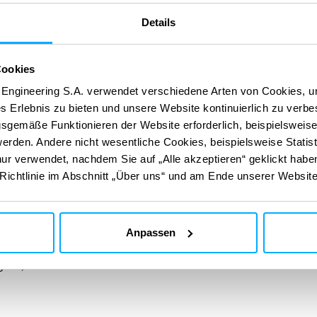
 Menschen verbessert.
Sameh erzählt uns, wie sein
Details
in Verbindung mit seinen ökologischen Überzeugungen
über, wie er durch seine Tätigkeit bei
Tractebel
dazu
Cookies
en bei der Entwicklung besserer Strategien berät, und
r Umwelt – sowohl der natürlichen als auch der
 Engineering S.A. verwendet verschiedene Arten von Cookies, u
es Erlebnis zu bieten und unsere Website kontinuierlich zu verb
wohner ergibt.
sgemäße Funktionieren der Website erforderlich, beispielsweise 
unft der Menschen entscheiden und die Macht
erden. Andere nicht wesentliche Cookies, beispielsweise Statist
en und komfortablen Verkehr zu verbessern,
r verwendet, nachdem Sie auf „Alle akzeptieren“ geklickt habe
salltag.“
-Richtlinie im Abschnitt „Über uns“ und am Ende unserer Website
Infrastructures Europe
Anpassen
ager für Eisenbahntechnik bei Tractebel mit
tigkeit, Umwelt und Menschen durch
lebenswertere