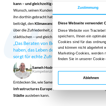
kann – und gleichzeitig die Umwelt und das Leben der
Zustimmung
Wunsch, seinen Kunden
bessere Lösungen
anzubieten, 
ihn dorthin gebracht hat, wo er heute steht. Er spricht dar
Diese Webseite verwendet 
beiträgt, den
Klimawandel
zu bekämpfen, indem er Behörd
über die Zufriedenheit, die sich aus der Verbesserung de
Diese Website von Tractebel
speichern, Ihnen ein optimal
städtischen – und gleichzeitig des Wohlbefindens der Be
Cookies sind für das ordnung
„Das Beraten von Behörden, die über die Zuk
und können nicht abgelehnt w
haben, das Leben der Bürger durch nachhaltig
Marketing-Cookies, werden nu
sorgt für echte Zufriedenheit in unserem Arbeit
finden Sie in unserer Cookie
Sameh Hodni
Kompetenzmanager für Eisenbahntechnik bei 
Ablehnen
Entdecken Sie, wie Sameh in seiner Rolle als
Kompetenzman
Infrastructures Europe
seine Leidenschaft für Nachhal
Städte
ausleben kann.