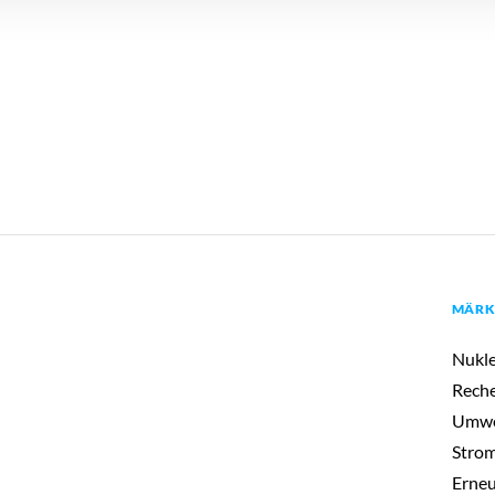
MÄRK
Nukle
Rech
Umwel
Strom
Erneu