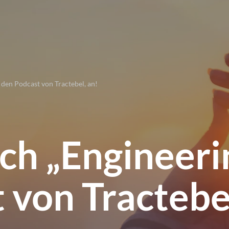
 den Podcast von Tractebel, an!
ich „Engineeri
 von Tractebel