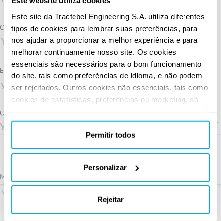
Este website utiliza cookies
Este site da Tractebel Engineering S.A. utiliza diferentes
Company
tipos de cookies para lembrar suas preferências, para
nos ajudar a proporcionar a melhor experiência e para
melhorar continuamente nosso site. Os cookies
essenciais são necessários para o bom funcionamento
Required
Email
do site, tais como preferências de idioma, e não podem
ser rejeitados. Outros cookies não essenciais, tais como
cookies de estatísticas, preferências ou marketing, só
serão utilizados depois de você clicar em “Aceitar todos”.
Country
Para obter mais informações, leia nossa política de
cookies na seção “Sobre” e na parte inferior do nosso
Permitir todos
site.
Personalizar
Required
Message
Rejeitar