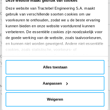
Deze website maakt gebruik van cookies
Deze website van Tractebel Engineering S.A. maakt
Company
gebruik van verschillende soorten cookies om uw
voorkeuren te onthouden, zodat we u de beste ervaring
kunnen bieden en onze website voortdurend kunnen
verbeteren. De essentiële cookies zijn noodzakelijk voor
Required
Email
de goede werking van de website, zoals taalvoorkeuren,
en kunnen niet worden geweigerd. Andere niet-essentiële
cookies, zoals statistische, voorkeurs- of
marketingcookies, worden alleen gebruikt nadat u op
Country
“Alles accepteren” hebt geklikt. Voor meer informatie kunt
u ons cookiebeleid lezen in de sectie ‘Over’ en onderaan
Alles toestaan
onze website.
Aanpassen
Required
Message
Weigeren