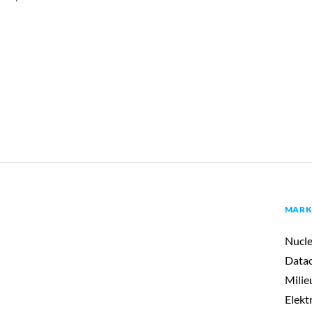
MARK
Nucle
Datac
Milie
Elekt