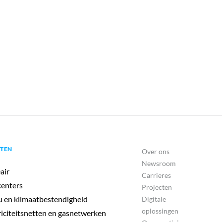
TEN
Over ons
Newsroom
air
Carrieres
enters
Projecten
u en klimaatbestendigheid
Digitale
oplossingen
riciteitsnetten en gasnetwerken