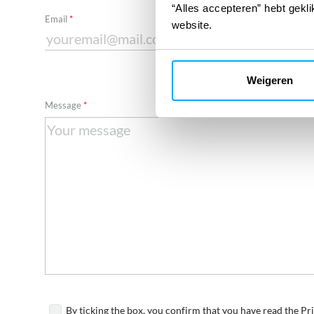
“Alles accepteren” hebt gekli
Required
Email
website.
Weigeren
Required
Message
By ticking the box, you confirm that you have read the Pr