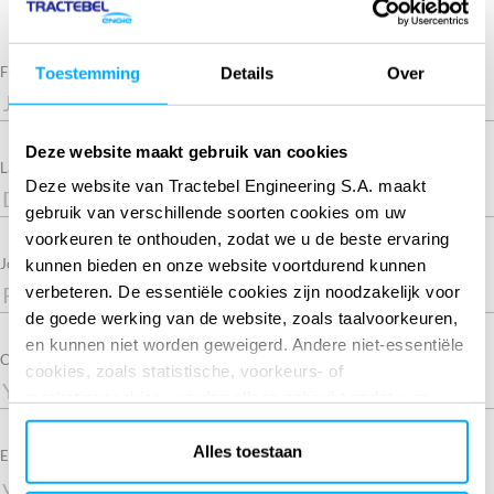
Required
First Name
Toestemming
Details
Over
Deze website maakt gebruik van cookies
Required
Last Name
Deze website van Tractebel Engineering S.A. maakt
gebruik van verschillende soorten cookies om uw
voorkeuren te onthouden, zodat we u de beste ervaring
Job title
kunnen bieden en onze website voortdurend kunnen
verbeteren. De essentiële cookies zijn noodzakelijk voor
de goede werking van de website, zoals taalvoorkeuren,
en kunnen niet worden geweigerd. Andere niet-essentiële
Company
cookies, zoals statistische, voorkeurs- of
marketingcookies, worden alleen gebruikt nadat u op
“Alles accepteren” hebt geklikt. Voor meer informatie kunt
u ons cookiebeleid lezen in de sectie ‘Over’ en onderaan
Alles toestaan
Required
Email
onze website.