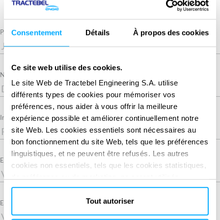
Required
Prénom
Consentement
Détails
À propos des cookies
Ce site web utilise des cookies.
Required
Nom
Le site Web de Tractebel Engineering S.A. utilise
différents types de cookies pour mémoriser vos
préférences, nous aider à vous offrir la meilleure
Intitulé du poste
expérience possible et améliorer continuellement notre
site Web. Les cookies essentiels sont nécessaires au
bon fonctionnement du site Web, tels que les préférences
linguistiques, et ne peuvent être refusés. Les autres
Entreprise
cookies non essentiels, tels que les cookies statistiques,
de préférence ou de marketing, ne seront utilisés
qu'après avoir cliqué sur « Accepter tout ». Pour plus
d'informations, veuillez consulter notre politique en
Tout autoriser
Required
Email
matière de cookies dans la section « À propos » et au