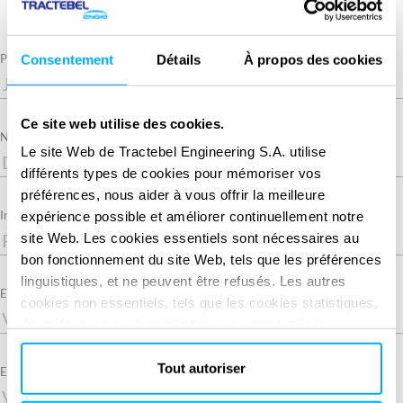
Required
Prénom
Consentement
Détails
À propos des cookies
Ce site web utilise des cookies.
Required
Nom
Le site Web de Tractebel Engineering S.A. utilise
différents types de cookies pour mémoriser vos
préférences, nous aider à vous offrir la meilleure
Intitulé du poste
expérience possible et améliorer continuellement notre
site Web. Les cookies essentiels sont nécessaires au
bon fonctionnement du site Web, tels que les préférences
linguistiques, et ne peuvent être refusés. Les autres
Entreprise
cookies non essentiels, tels que les cookies statistiques,
de préférence ou de marketing, ne seront utilisés
qu'après avoir cliqué sur « Accepter tout ». Pour plus
d'informations, veuillez consulter notre politique en
Tout autoriser
Required
Email
matière de cookies dans la section « À propos » et au