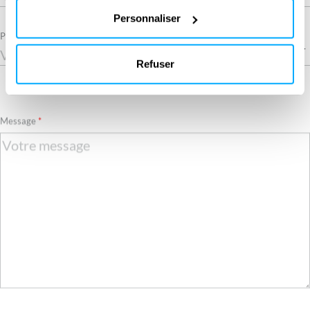
bas de notre site web.
Personnaliser
Pays
Refuser
Required
Message