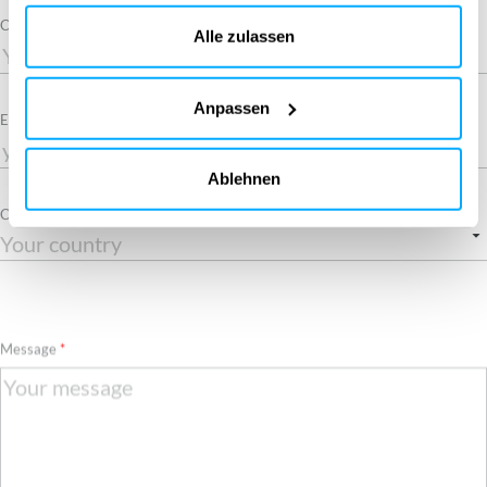
Cookies, werden nur verwendet, nachdem Sie auf „Alle
Company
akzeptieren“ geklickt haben. Weitere Informationen finden
Alle zulassen
Sie in unserer Cookie-Richtlinie im Abschnitt „Über uns“
und am Ende unserer Website.
Anpassen
Required
Email
Ablehnen
Country
Required
Message