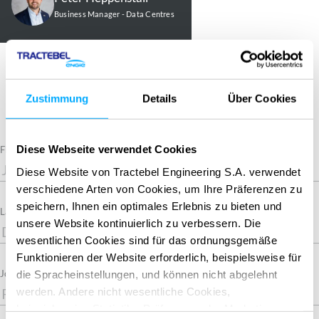
Business Manager - Data Centres
Zustimmung
Details
Über Cookies
Diese Webseite verwendet Cookies
Required
First Name
Diese Website von Tractebel Engineering S.A. verwendet
verschiedene Arten von Cookies, um Ihre Präferenzen zu
speichern, Ihnen ein optimales Erlebnis zu bieten und
Required
Last Name
unsere Website kontinuierlich zu verbessern. Die
wesentlichen Cookies sind für das ordnungsgemäße
Funktionieren der Website erforderlich, beispielsweise für
Job title
die Spracheinstellungen, und können nicht abgelehnt
werden. Andere nicht wesentliche Cookies,
beispielsweise Statistik-, Präferenz- oder Marketing-